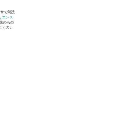
ミサで朗読
リエンス
先のもの
近くのカ