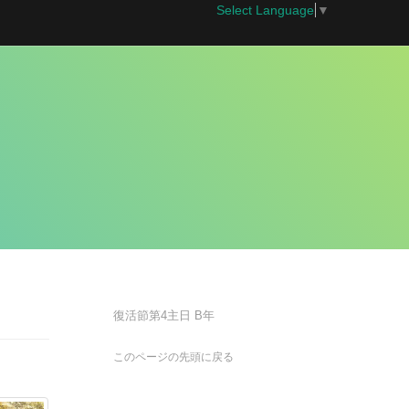
Select Language
▼
復活節第4主日 B年
このページの先頭に戻る