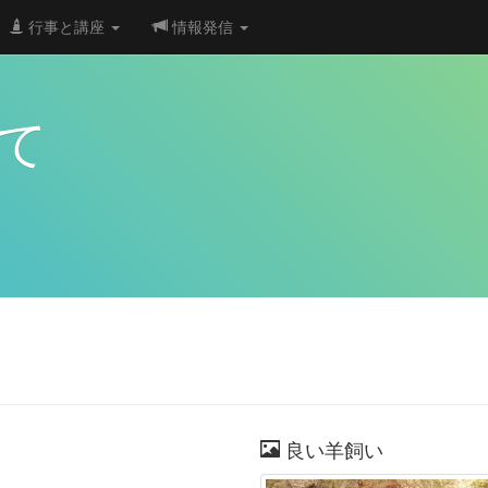
行事と講座
情報発信
て
良い羊飼い