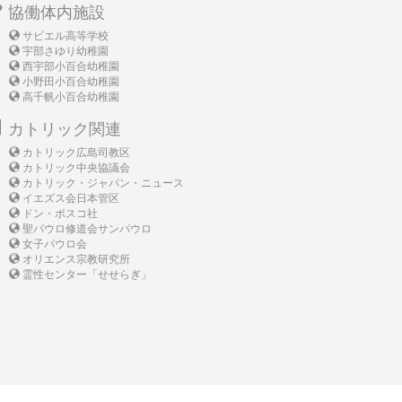
協働体内施設
サビエル高等学校
宇部さゆり幼稚園
西宇部小百合幼稚園
小野田小百合幼稚園
高千帆小百合幼稚園
カトリック関連
カトリック広島司教区
カトリック中央協議会
カトリック・ジャパン・ニュース
イエズス会日本管区
ドン・ボスコ社
聖パウロ修道会サンパウロ
女子パウロ会
オリエンス宗教研究所
霊性センター「せせらぎ」