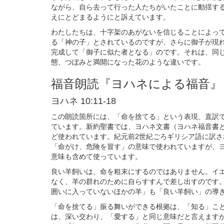
ながら、自ら去って行った人たちがいたことに動揺す
えにとどまるようにと訴えています。
わたしたちは、十字架のあがないを信じることによっ
る「神の子」とされているのですが、さらに御子が現
完成して「御子に似た者となる」のです。それは、同
態、つぼみと満開になった花のような違いです。
福音朗読『ヨハネによる福音』
ヨハネ 10:11-18
この朗読箇所には、「命を捨てる」という表現、直訳
ています。新約聖書では、ヨハネ文書（ヨハネ福音書と
ど使われています。紀元前2世紀ごろギリシア語に訳
「命がけ、危険を冒す」の意味で使われていますが、
意味も含めて使っています。
良い羊飼いは、命を粗末にするのではありません。イ
なく、羊の群れのために自らすすんで差し出すのです
囲いに入っていないほかの羊」も「良い羊飼い」の導
「命を捨てる」振る舞いができる根拠は、「知る」こ
は、深い交わり、「愛する」と同じ意味だと言えます