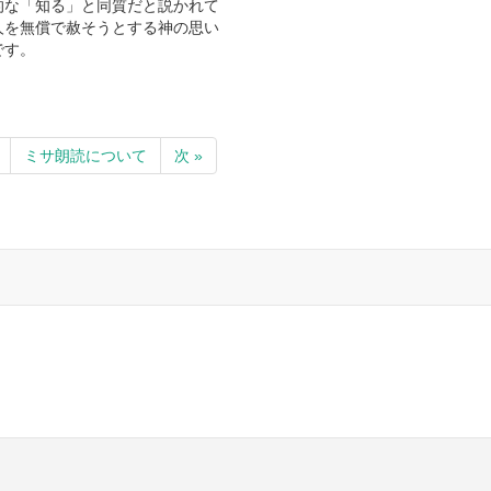
的な「知る」と同質だと説かれて
人を無償で赦そうとする神の思い
です。
ミサ朗読について
次 »