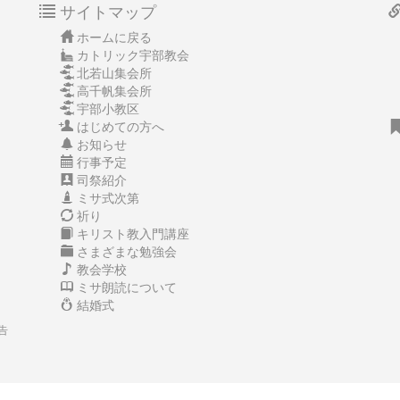
サイトマップ
ホームに戻る
カトリック宇部教会
北若山集会所
高千帆集会所
宇部小教区
はじめての方へ
お知らせ
行事予定
司祭紹介
ミサ式次第
祈り
キリスト教入門講座
さまざまな勉強会
教会学校
ミサ朗読について
結婚式
告