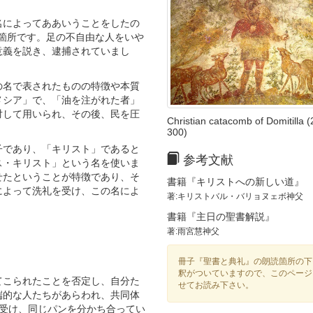
名によってああいうことをしたの
の箇所です。足の不自由な人をいや
意義を説き、逮捕されていまし
の名で表されたものの特徴や本質
メシア」で、「油を注がれた者」
対して用いられ、その後、民を圧
Christian catacomb of Domitilla (
300)
子であり、「キリスト」であると
参考文献
ス・キリスト」という名を使いま
せたということが特徴であり、そ
書籍『キリストへの新しい道』
によって洗礼を受け、この名によ
著:キリストバル・バリョヌェボ神父
書籍『主日の聖書解説』
著:雨宮慧神父
冊子『聖書と典礼』の朗読箇所の下
釈がついていますので、このページ
てこられたことを否定し、自分た
せてお読み下さい。
端的な人たちがあらわれ、共同体
を受け、同じパンを分かち合ってい