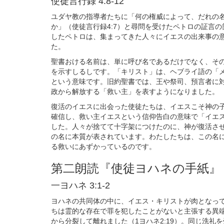
使徒言行録 4:8-12
ユダヤ教の指導者たちに「何の権威によって、だれの
か」（使徒言行録4:7）と尋問を受けたペトロの証言
したペトロは、集まってきた人々にイエスの出来事の
た。
聖書おける名前は、単に呼び名であるだけでなく、そ
を示すしるしです。「キリスト」は、ヘブライ語の「
という意味です。旧約聖書では、王や祭司、預言者に
政から解放する「救い主」を表すようになりました。
復活のイエスに出会った使徒たちは、イエスこそ神の
確信し、救い主イエスという信仰告白の意味で「イエ
した。人々が捨てて十字架につけたのに、神が復活さ
の名に本質が表されています。わたしたちは、この名
る救いにあずかっているのです。
第二朗読『使徒ヨハネの手紙』
一ヨハネ 3:1-2
ヨハネの共同体の中に、イエス・キリストが肉となっ
ちは霊的な存在で罪を犯したことがないと主張する異
から分裂して離れました（1ヨハネ2:19）。同じ洗礼