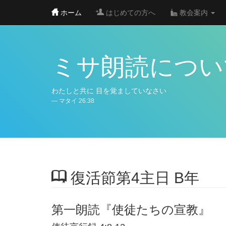
Skip
ホーム
はじめての方へ
教会案内
to
main
content
ミサ朗読につい
わたしと共に
目を覚ましていなさい
マタイ 26:38
復活節第4主日 B年
第一朗読『使徒たちの宣教』