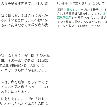
冊子『聖書と典礼』について
る人々を励ます内容で、正しい教
毎週
主日のミサ
で使われる冊子で、
される聖書箇所も書かれています。
オ
て既に救われ、永遠の命にあずか
宗教研究所
から発行されており、数週
れる終末のときには、その救いが
まで各教会に置いてありますので、お
じものでありながら有様が違う状
トリック教会にてお求めください。
では「命を置く」が、5回も使われ
ヨハネの手紙）のみに、11回ほ
された旧約聖書の七十人訳では、
ヨハネは、さらに「命を献げる」
エスは、命を危険にさらすのでは
。イエスの死と復活の後、「この
きのもとに入ります。
とにあります。ここでの「知る」
が、わたしたちとイエスとの間に