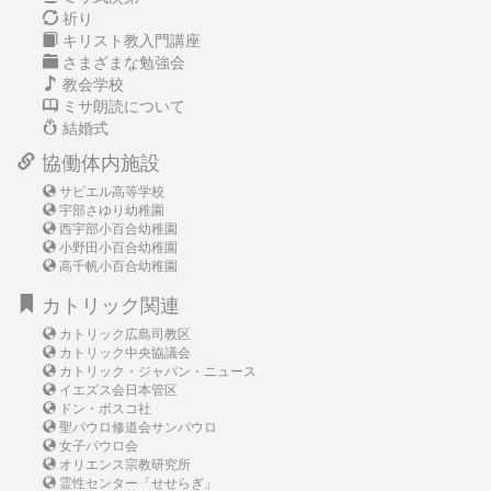
祈り
キリスト教入門講座
さまざまな勉強会
教会学校
ミサ朗読について
結婚式
協働体内施設
サビエル高等学校
宇部さゆり幼稚園
西宇部小百合幼稚園
小野田小百合幼稚園
高千帆小百合幼稚園
カトリック関連
カトリック広島司教区
カトリック中央協議会
カトリック・ジャパン・ニュース
イエズス会日本管区
ドン・ボスコ社
聖パウロ修道会サンパウロ
女子パウロ会
オリエンス宗教研究所
霊性センター「せせらぎ」