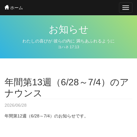
Skip
ホーム
Toggl
to
navig
main
content
お知らせ
わたしの喜びが
彼らの内に
満ちあふれるように
ヨハネ 17:13
年間第13週（6/28～7/4）のア
ナウンス
2026/06/28
年間第12週（6/28～7/4）のお知らせです。