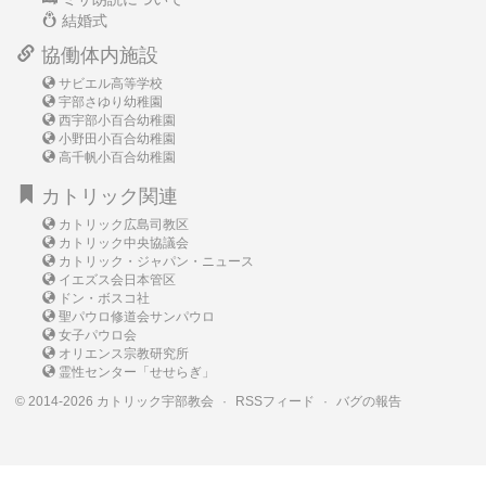
結婚式
協働体内施設
サビエル高等学校
宇部さゆり幼稚園
西宇部小百合幼稚園
小野田小百合幼稚園
高千帆小百合幼稚園
カトリック関連
カトリック広島司教区
カトリック中央協議会
カトリック・ジャパン・ニュース
イエズス会日本管区
ドン・ボスコ社
聖パウロ修道会サンパウロ
女子パウロ会
オリエンス宗教研究所
霊性センター「せせらぎ」
© 2014-2026 カトリック宇部教会
·
RSSフィード
·
バグの報告