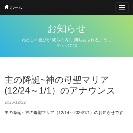
Skip
ホーム
Toggl
to
navig
main
content
お知らせ
わたしの喜びが
彼らの内に
満ちあふれるように
ヨハネ 17:13
主の降誕~神の母聖マリア
(12/24～1/1）のアナウンス
2025/12/22
主の降誕～神の母聖マリア（12/14～2026/1/1）のお知らせです。