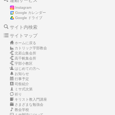
連動サービス
Instagram
Google カレンダー
Google ドライブ
サイト内検索
サイトマップ
ホームに戻る
カトリック宇部教会
北若山集会所
高千帆集会所
宇部小教区
はじめての方へ
お知らせ
行事予定
司祭紹介
ミサ式次第
祈り
キリスト教入門講座
さまざまな勉強会
教会学校
ミサ朗読について