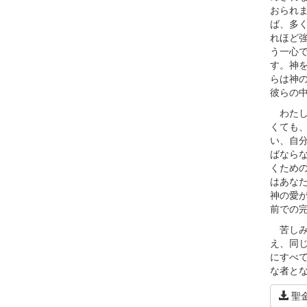
おられ
ば、多
れほど
う一心
す。神
らは神
彼らの
わたし
くても
い、自
ばなら
くため
はあな
神の愛
前での
苦しみ
え、同
にすべ
な者と
聖金