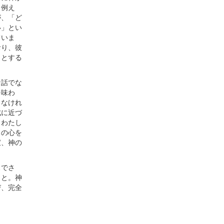
。例え
が、「ど
い」とい
ていま
おり、彼
うとする
な話でな
を味わ
まなけれ
成に近づ
、わたし
ちの心を
宝、神の
スでさ
こと。神
び、完全