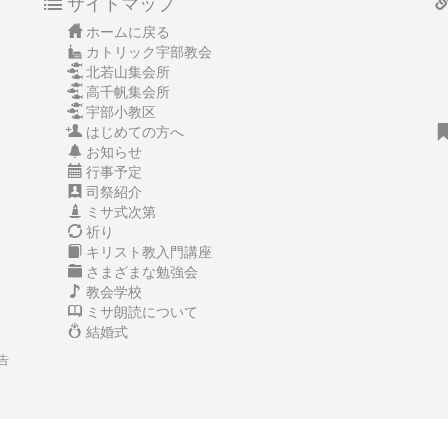
サイトマップ
ホームに戻る
カトリック宇部教会
北若山集会所
高千帆集会所
宇部小教区
はじめての方へ
お知らせ
行事予定
司祭紹介
ミサ式次第
祈り
キリスト教入門講座
さまざまな勉強会
教会学校
ミサ朗読について
結婚式
告