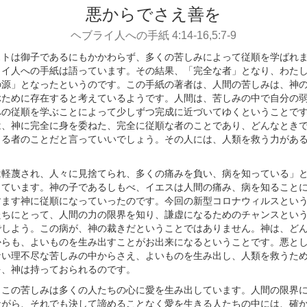
悪からでさえ善を
ヘブライ人への手紙 4:14-16,5:7-9
ストは御子であるにもかかわらず、多くの苦しみによって従順を学ばれ
ライ人への手紙は語っています。その結果、「完全な者」となり、わた
の源」となったというのです。この手紙の著者は、人間の苦しみは、神
ぶために存在すると考えているようです。人間は、苦しみの中で自分の
への従順を学ぶことによって少しずつ完成に近づいてゆくということで
は、神に完全に身を委ねた、完全に従順な者のことであり、どんなとき
きる者のことだと言っていいでしょう。その人には、人類を救う力があ
軽蔑され、人々に見捨てられ、多くの痛みを負い、病を知っている」
っています。神の子であるしもべ、イエスは人間の痛み、病を知ること
すます神に従順になっていったのです。今回の新型コロナウィルスとい
たちにとって、人間の力の限界を知り、謙虚になるためのチャンスとい
でしよう。この病が、神の裁きだということではありません。神は、ど
からも、よいものを生み出すことがお出来になるということです。悪と
ない理不尽な苦しみの中からさえ、よいものを生み出し、人類を救うた
を、神は持っておられるのです。
この苦しみは多くの人たちの心に愛を生み出しています。人間の限界
ながら、それでも決して諦めることなく愛を生きる人たちの中には、確