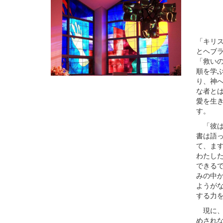
「キリ
とヘブ
「救い
順を学
り、神
な者と
愛を生
す。
「彼は
書は語
て、ま
わたし
できる
みの中
ようが
する力
現に、
めされ