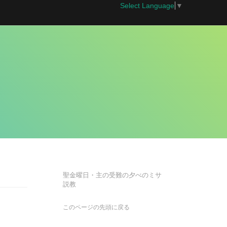
Select Language
▼
聖金曜日・主の受難の夕べのミサ
説教
このページの先頭に戻る