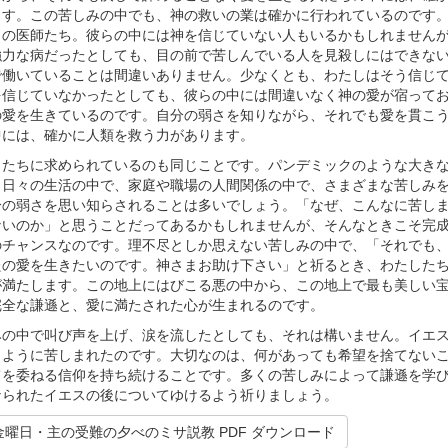
ます。この苦しみの中でも、神の救いの業は確かに行われているのです
くの医師たち。彼らの中には神を信じていない人もいるかもしれません
強力な病だったとしても、目の前で苦しんでいる人を見殺しにはできな
で働いていることは間違いありません。少なくとも、わたしはそう信じ
を信じていなかったとしても、彼らの中には間違いなく神の愛が宿って
の愛を生きているのです。自分の弱さを知りながら、それでも愛を貫こ
中には、確かに人類を救う力があります。
たちに求められているのも同じことです。パンデミックのような大き
、日々の生活の中で、家庭や職場の人間関係の中で、さまざまな苦しみ
分の弱さを思い知らされることは多いでしょう。「なぜ、こんなに苦し
ないのか」と思うことだってあるかもしれませんが、そんなときこそ完
のチャンスなのです。理不尽としか思えない苦しみの中で、「それでも
たの愛を生きたいのです。神さまお助け下さい」と祈るとき、わたした
が満たします。この地上にはびこる悪の中から、この地上で最も美しい
完全な謙遜と、愛に満たされた心が生まれるのです。
の中で叫び声を上げ、涙を流したとしても、それは構いません。イエ
じように苦しまれたのです。大切なのは、何があっても希望を捨てない
てを委ねる信仰を持ち続けることです。多くの苦しみによって謙遜を学
なられたイエスの後についてゆけるよう祈りましょう。
曜日・主の受難の夕べのミサ説教 PDF ダウンロード