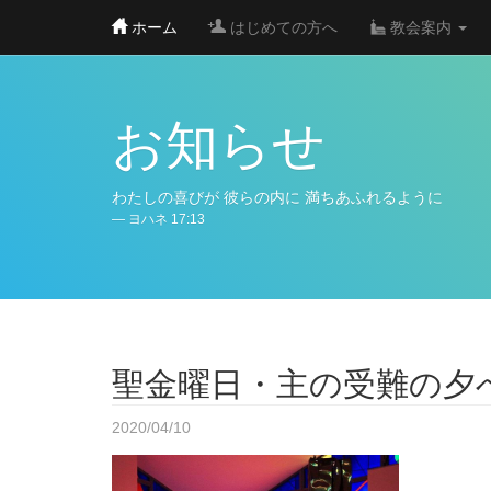
Skip
ホーム
はじめての方へ
教会案内
to
main
content
お知らせ
わたしの喜びが
彼らの内に
満ちあふれるように
ヨハネ 17:13
聖金曜日・主の受難の夕
2020/04/10