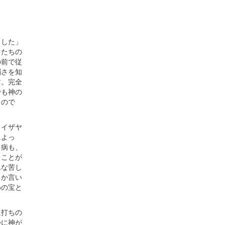
ました」
したちの
の前で従
弱さを知
す。完全
でも神の
るので
とイザヤ
によっ
う病も、
うことが
んな苦し
しか言い
めの宝と
に打ちの
かに神が