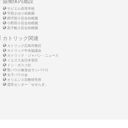
協働体内施設
サビエル高等学校
宇部さゆり幼稚園
西宇部小百合幼稚園
小野田小百合幼稚園
高千帆小百合幼稚園
カトリック関連
カトリック広島司教区
カトリック中央協議会
カトリック・ジャパン・ニュース
イエズス会日本管区
ドン・ボスコ社
聖パウロ修道会サンパウロ
女子パウロ会
オリエンス宗教研究所
霊性センター「せせらぎ」